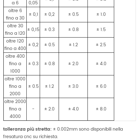
a 6
0,05
oltre 6
± 0,1
± 0,2
± 0.5
± 1.0
fino a 30
oltre 30
± 0,15
± 0.3
± 0.8
± 1.5
fino a 120
oltre 120
± 0,2
± 0.5
± 1.2
± 2.5
fino a 400
oltre 400
fino a
± 0.3
± 0.8
± 2.0
± 4.0
1000
oltre 1000
fino a
± 0.5
± 1.2
± 3.0
± 6.0
2000
oltre 2000
fino a
-
± 2.0
± 4.0
± 8.0
4000
tolleranza più stretta:
± 0.002mm sono disponibili nella
fresatura cnc su richiesta.