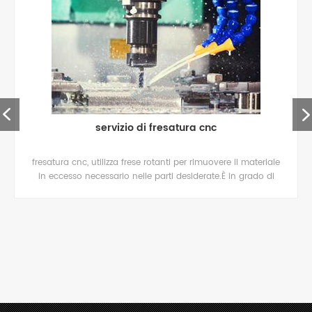
servizio di fresatura cnc
fresatura cnc, utilizza frese rotanti per rimuovere il materiale
in eccesso necessario nelle parti desiderate.È in grado di
mantenere tolleranze molto strette.