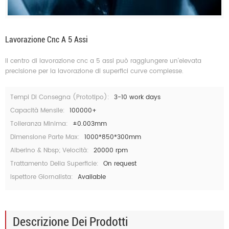
Lavorazione Cnc A 5 Assi
Il centro di lavorazione cnc a 5 assi può raggiungere un'elevata
precisione per la lavorazione di superfici curve complesse.
Tempi Di Consegna (prototipo):
3-10 work days
Capacità Mensile:
100000+
Tolleranza Minima:
±0.003mm
Dimensione Parte Max:
1000*850*300mm
Alberino & Nbsp; Velocità:
20000 rpm
Trattamento Della Superficie:
On request
Ispettore Giornalista:
Available
Descrizione Dei Prodotti