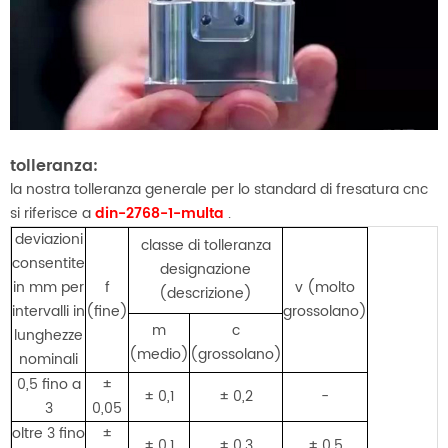
tolleranza:
la nostra tolleranza generale per lo standard di fresatura cnc
si riferisce a
din-2768-1-multa
.
deviazioni
classe di tolleranza
consentite
designazione
in mm per
f
v (molto
(descrizione)
intervalli in
(fine)
grossolano)
m
c
lunghezze
(medio)
(grossolano)
nominali
0,5 fino a
±
± 0,1
± 0,2
-
3
0,05
oltre 3 fino
±
± 0,1
± 0.3
± 0.5