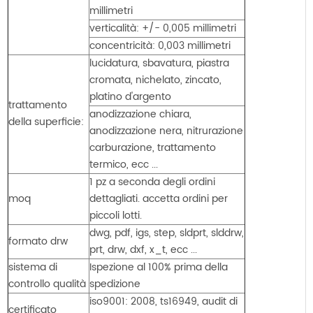
millimetri
verticalità: +/- 0,005 millimetri
concentricità: 0,003 millimetri
lucidatura, sbavatura, piastra
cromata, nichelato, zincato,
platino d'argento
trattamento
anodizzazione chiara,
della superficie:
anodizzazione nera, nitrurazione
carburazione, trattamento
termico, ecc ...
1 pz a seconda degli ordini
moq
dettagliati. accetta ordini per
piccoli lotti.
dwg, pdf, igs, step, sldprt, slddrw,
formato drw
prt, drw, dxf, x_t, ecc ...
sistema di
Ispezione al 100% prima della
controllo qualità
spedizione
iso9001: 2008, ts16949, audit di
certificato