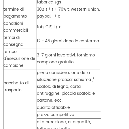
fabbrica sgs
termine di
30% t / t + 70% t, western union,
pagamento
paypal, l / c
condizioni
fob, CIF, l / c
commerciali
tempi di
12 ~ 45 giorni dopo la conferma
consegna
tempo
3-7 giorni lavorativi. forniamo
d'esecuzione del
campione gratuito
campione
piena considerazione della
situazione pratica: schiuma /
pacchetto di
scatola di legno, carta
trasporto
antiruggine, piccola scatola e
cartone, ecc.
qualità affidabile
prezzo competitivo
alta precisione, alta qualità,
tolleranza stretta