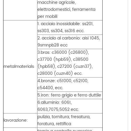
macchine agricole,
elettrodomestici, ferramenta
per mobili
1. acciaio inossidabile: ss201,
ss303, ss304, ss316 ecc.
2. acciaio al carbonio: aisi 1045,
9smnpb28 ecc
3.bras: c36000 (c26800),
c37700 (hpb59), c38500
metalmaterials
(hpb58), c27200 (cuzn37),
c28000 (cuzn40) ecc.
4.bronze: c51000, c52100,
c54400, ecc.
5.iron: ferro grigio e ferro duttile
6.alluminio: 6061,
6063,7075,5052 ecc.
pulizia, tornitura, fresatura,
lavorazione:
foratura, rettifica