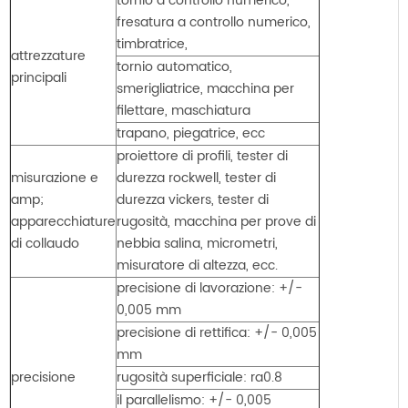
tornio a controllo numerico,
fresatura a controllo numerico,
timbratrice,
attrezzature
tornio automatico,
principali
smerigliatrice, macchina per
filettare, maschiatura
trapano, piegatrice, ecc
proiettore di profili, tester di
misurazione e
durezza rockwell, tester di
amp;
durezza vickers, tester di
apparecchiature
rugosità, macchina per prove di
di collaudo
nebbia salina, micrometri,
misuratore di altezza, ecc.
precisione di lavorazione: +/-
0,005 mm
precisione di rettifica: +/- 0,005
mm
precisione
rugosità superficiale: ra0.8
il parallelismo: +/- 0,005