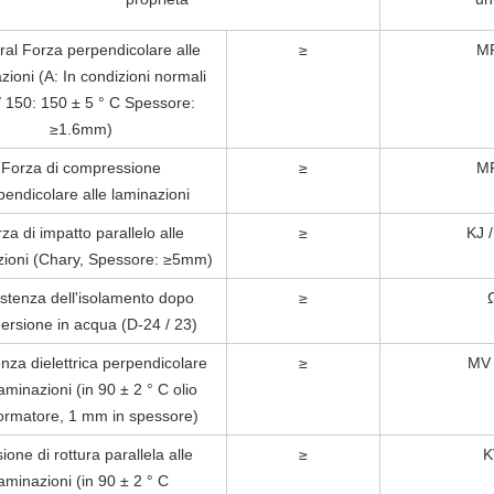
ral Forza perpendicolare alle
≥
M
zioni (A: In condizioni normali
/ 150: 150 ± 5 ° C Spessore:
≥1.6mm)
Forza di compressione
≥
M
pendicolare alle laminazioni
za di impatto parallelo alle
≥
KJ 
zioni (Chary, Spessore: ≥5mm)
stenza dell'isolamento dopo
≥
mersione in acqua (D-24 / 23)
enza dielettrica perpendicolare
≥
MV 
laminazioni (in 90 ± 2 ° C olio
formatore, 1 mm in spessore)
ione di rottura parallela alle
≥
K
laminazioni (in 90 ± 2 ° C