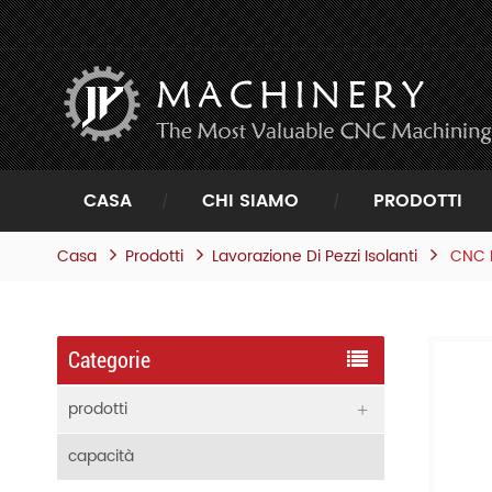
CASA
CHI SIAMO
PRODOTTI
Casa
Prodotti
CNC El
Lavorazione Di Pezzi Isolanti
Categorie
prodotti
capacità