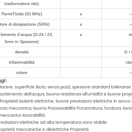
trasformatore olio)
PermiTtività (50 MHz)
≤
tore di dissipazione (50Hz)
≤
rbimento d'acqua (D-24 / 23,
≤
m
3mm In Spessore)
densità
G /
infiammabilità
cla
colore
gi:
iacere, superficie liscia, senza pozzi, spessore standard tolleranze.
sorbimento dell'acqua, buona resistenza all'umidità e buone propr
 Proprietà isolanti elettriche, buone prestazioni elettriche in secc
orza meccanica, buona Processabilità Punzonatura, foratura, lavora
eccanico lavorabilità.
prestazioni elettriche ad alta temperatura sono stabile.
roprietà meccaniche e dielettriche Proprietà.