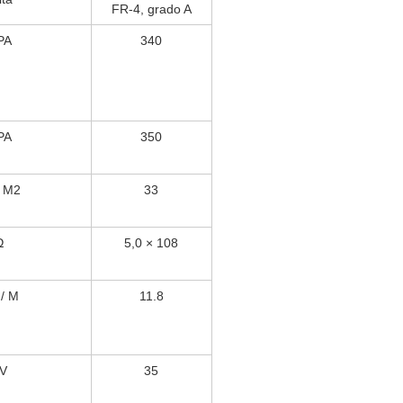
FR-4, grado A
PA
340
PA
350
/ M2
33
Ω
5,0 × 108
/ M
11.8
V
35