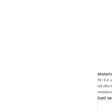
Materi
FR-4 è u
ad alta 
resisten
Dati te