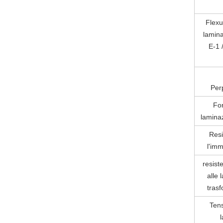
Flexu
lamina
E-1 
Per
For
lamina
Resi
l'im
resist
alle 
tras
Tens