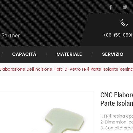
+86-159-0591
CAPACITÀ
MATERIALE
SERVIZIO
aborazione Dell'incisione Fibra Di Vetro FR4 Parte Isolante Resin
CNC Elabora
Parte Isola
1. FR4 resina ep
2. Dimensioni pe
3. Con alta prec