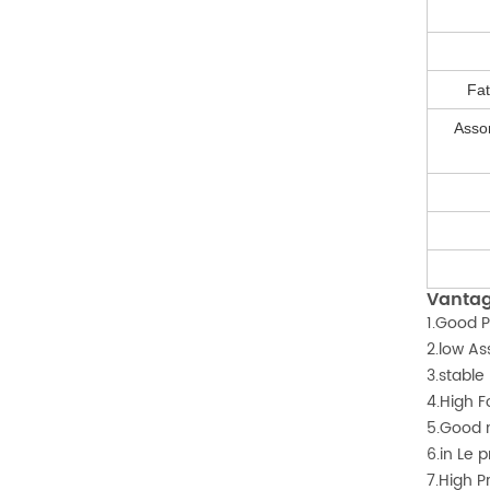
Fat
Asso
Vantag
1.Good P
2.low As
3.stable
4.High F
5.Good m
6.in Le 
7.High P