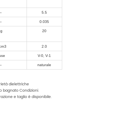
—
5.5
—
0.035
g
20
 cm3
2.0
sse
V-0, V-1
—
naturale
ietà dielettriche
o o bagnato Condizioni.
zione e taglio è disponibile.