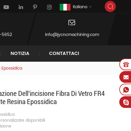
Italiano
-5652
info@jycncmachining.com
NOTIZIA
CONTATTACI
a Epossidica
zione Dell'incisione Fibra Di Vetro FR4
nte Resina Epossidica
ossidica
rsonalizzate disponibili
isione