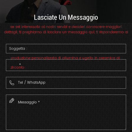
Lasciate Un Messaggio
se sei interessato ai nostri servizi e desideri conoscere maggiori
dettagli, ti preghiamo di lasciare un messaggio qui, ti risponderemo al
più presto.
Soggetta :
produzione personalizzata di allumina e ugello in ceramica di
zirconio