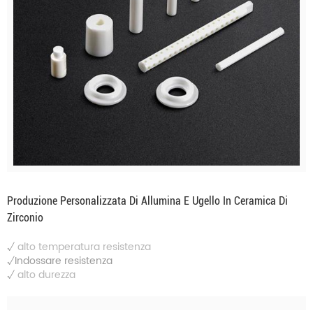
Produzione Personalizzata Di Allumina E Ugello In Ceramica Di
Zirconio
√
alto
temperatura
resistenza
√Indossare resistenza
√
alto
durezza