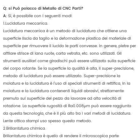
Q: si Può polacco di Metallo di CNC Parti?
A:
Sì, è possibile con i seguenti modi:
1.Lucidatura meccanica.
Lucidatura meccanica è un metodo di lucidatura che ottiene una
superficie liscia da taglio e la deformazione plastica del materiale di
superficie per rimuovere il lucido le parti convesse. In genere, pietre per
affilare strisce di lana ruote, carta vetrata, etc. sono utilizzati. Gli
strumenti ausiliari come giradischi può essere utilizzato sulla superficie
del corpo rotante. Se la superficie la qualità è alta, il super-precisione,
metodo di lucidatura può essere utilizzato. Super-precisione la
molatura e la lucidatura è l'uso di speciali strumenti di rettifica, in la
molatura e la lucidatura contenenti liquidi abrasivi, strettamente
premuto sul superficie del pezzo da lavorare ad alta velocità di
rotazione. La superficie rugosità di Ra0.008µm può essere raggiunto
da questa tecnologia, che è il più alto tra i vari metodi di lucidatura.
Lente ottica stampi uso spesso questo metodo.
2.Brillantatura chimica.
Brillantatura chimica è quello di rendere il microscopica parte