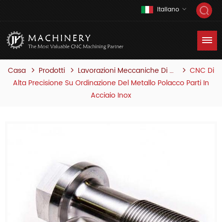
Italiano
Casa
Prodotti
CNC Di
Lavorazioni Meccaniche Di Precisione Cnc
Alta Precisione Su Ordinazione Del Metallo Polacco Parti In
Acciaio Inox