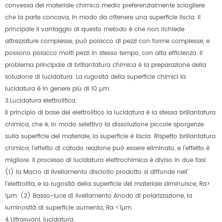
convessa del materiale chimico medio preferenzialmente sciogliere
che la parte concava, in modo da ottenere una superficie liscia. Il
principale il vantaggio di questo metodo è che non richiede
attrezzature complesse, può polacco di pezzi con forme complesse, e
possono polacco molti pezzi in stesso tempo, con alta efficienza. Il
problema principale di brillantatura chimica è la preparazione della
soluzione di lucidatura. La rugosità della superficie chimici la
lucidatura è in genere più di 10 µm.
3.Lucidatura elettrolitica.
Il principio di base del elettrolitico la lucidatura è la stessa brillantatura
chimica, che è, in modo selettivo la dissoluzione piccole sporgenze
sulla superficie del materiale, la superficie è liscia. Rispetto brillantatura
chimica, l'effetto di catodo reazione può essere eliminato, e l'effetto è
migliore. Il processo di lucidatura elettrochimica è diviso in due fasi:
(1) la Macro di livellamento disciolto prodotto si diffonde nell'
l'elettrolita, e la rugosità della superficie del materiale diminuisce, Ra>
1µm. (2) Basso-luce di livellamento Anodo di polarizzazione, la
luminosità di superficie aumenta, Ra <1µm.
4.Ultrasuoni, lucidatura.