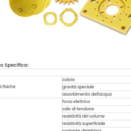
o Specifica:
colore
à fisiche
gravità speciale
assorbimento dell'acqua
forza elettrica
calo di tensione
resistività del volume
resistività superficiale
costante dielettrica