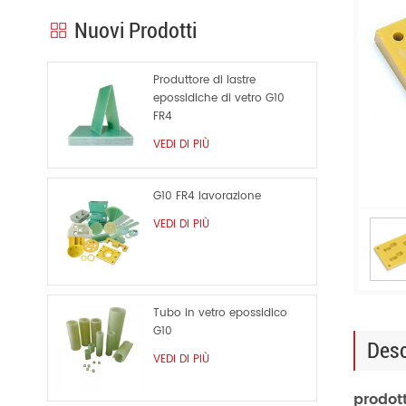
Nuovi Prodotti
Produttore di lastre
epossidiche di vetro G10
FR4
VEDI DI PIÙ
G10 FR4 lavorazione
VEDI DI PIÙ
Tubo in vetro epossidico
G10
Desc
VEDI DI PIÙ
prodott