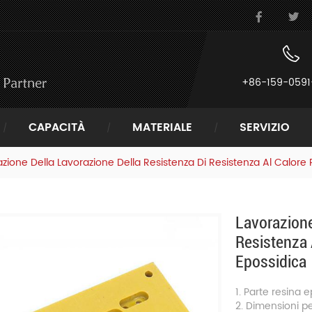
+86-159-0591
CAPACITÀ
MATERIALE
SERVIZIO
zione Della Lavorazione Della Resistenza Di Resistenza Al Calore 
Lavorazione
Resistenza 
Epossidica
1. Parte resina 
2. Dimensioni pe