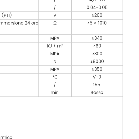
/
0.04-0.05
 (PTI)
V
≥200
'immersione 24 ore
Ω
≥5 × 1010
MPA
≥340
KJ / m²
≥60
MPA
≥300
N
≥8000
MPA
≥350
℃
V-0
/
155.
min.
Basso
ermico