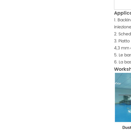
Applic
1. Backi
iniezion
2. Sched
3. Piatto
4,3 mm o
5. Le ba
6. La ba
Works