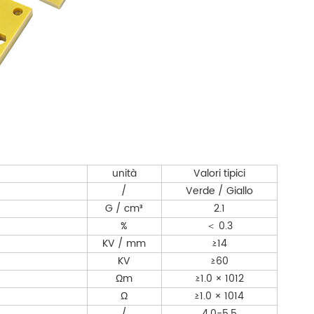
unità
Valori tipici
/
Verde / Giallo
G / cm³
2.1
%
0.3
＜
KV / mm
≥14
KV
≥60
Ωm
≥1.0 × 1012
Ω
≥1.0 × 1014
/
4,0-5.5